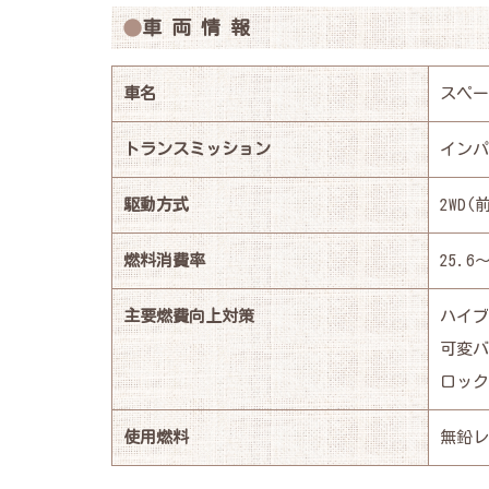
車 両 情 報
車名
スペー
トランスミッション
インパ
駆動方式
2WD
燃料消費率
25.6～
主要燃費向上対策
ハイブ
可変バ
ロック
使用燃料
無鉛レ